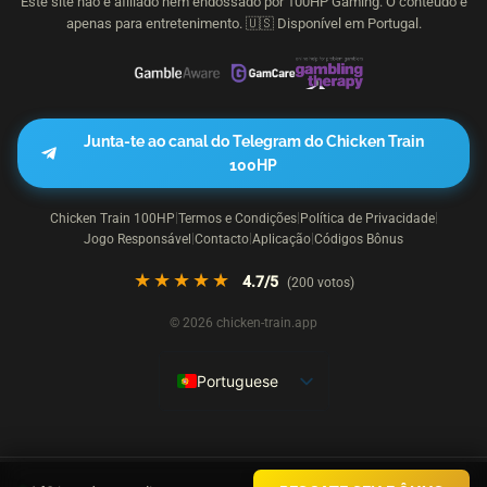
Este site não é afiliado nem endossado por
100HP Gaming
. O conteúdo é
apenas para entretenimento. 🇺🇸 Disponível em Portugal.
Junta-te ao canal do Telegram do Chicken Train
100HP
Chicken Train 100HP
Termos e Condições
Política de Privacidade
|
|
|
Jogo Responsável
Contacto
Aplicação
Códigos Bônus
|
|
|
★★★★★
4.7
/5
(
200
votos)
© 2026 chicken-train.app
Portuguese
English
French