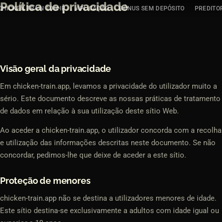
Política de privacidade
Saltar
CHICKEN TRAIN 100HP
APLICAÇÃO
BÔNUS SEM DEPÓSITO
PREDITO
para
o
conteúdo
Visão geral da privacidade
Em chicken-train.app, levamos a privacidade do utilizador muito a
sério. Este documento descreve as nossas práticas de tratamento
de dados em relação à sua utilização deste sítio Web.
Ao aceder a chicken-train.app, o utilizador concorda com a recolha
e utilização das informações descritas neste documento. Se não
concordar, pedimos-lhe que deixe de aceder a este sítio.
Proteção de menores
chicken-train.app não se destina a utilizadores menores de idade.
Este sítio destina-se exclusivamente a adultos com idade igual ou