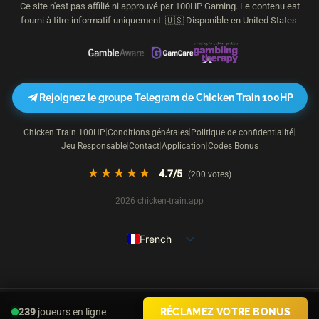
Ce site n'est pas affilié ni approuvé par
100HP Gaming
. Le contenu est
fourni à titre informatif uniquement. 🇺🇸 Disponible en United States.
Rejoignez le groupe Telegram de Chicken Train 100HP
Chicken Train 100HP
Conditions générales
Politique de confidentialité
|
|
|
Jeu Responsable
Contact
Application
Codes Bonus
|
|
|
★★★★★
4.7
/5
(
200
votes)
2026 chicken-train.app
French
English
Spanish
German
RÉCLAMEZ VOTRE BONUS
239
joueurs en ligne