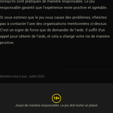
lorsqu'ils sont pratiqués de manière responsable. Le jeu
responsable garantit que l'expérience reste positive et agréable.
Si vous estimez que le jeu vous cause des problèmes, n'hésitez
pas à contacter l'une des organisations mentionnées ci-dessus.
C'est un signe de force que de demander de l'aide. Il suffit d'un
appel pour obtenir de l'aide, et cela a changé votre vie de manière
positive.
Dernière mise à jour : juillet 2026
18+
Jouez de manière responsable. Le jeu doit rester un plaisir.