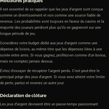
Meilleures pratiques
Il est essentiel de se rappeler que les jeux d'argent sont conçus
comme un divertissement et non comme une source fiable de
revenus. Les probabilités sont toujours en faveur du casino et la
majorité des joueurs perdront plus qu'ils ne gagneront sur une
longue période de jeu.
Considérez votre budget dédié aux jeux d'argent comme une
dépense de loisirs, au même titre que les dépenses liées à une
soirée entre amis. Si vous gagnez, profitez-en comme d'un bonus,
mais ne comptez jamais dessus.
Évitez d'essayer de récupérer l'argent perdu. C'est peut-être le
principal piège des jeux d'argent. Si vous avez atteint votre limite
de perte, partez et revenez un autre jour.
Déclaration de clôture
Les jeux d'argent devraient être un passe-temps passionnant