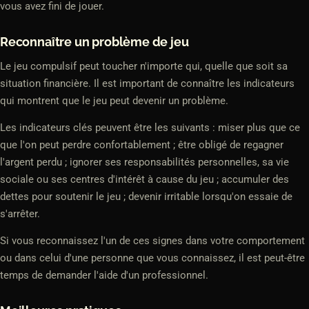
vous avez fini de jouer.
Reconnaître un problème de jeu
Le jeu compulsif peut toucher n'importe qui, quelle que soit sa
situation financière. Il est important de connaître les indicateurs
qui montrent que le jeu peut devenir un problème.
Les indicateurs clés peuvent être les suivants : miser plus que ce
que l'on peut perdre confortablement ; être obligé de regagner
l'argent perdu ; ignorer ses responsabilités personnelles, sa vie
sociale ou ses centres d'intérêt à cause du jeu ; accumuler des
dettes pour soutenir le jeu ; devenir irritable lorsqu'on essaie de
s'arrêter.
Si vous reconnaissez l'un de ces signes dans votre comportement
ou dans celui d'une personne que vous connaissez, il est peut-être
temps de demander l'aide d'un professionnel.