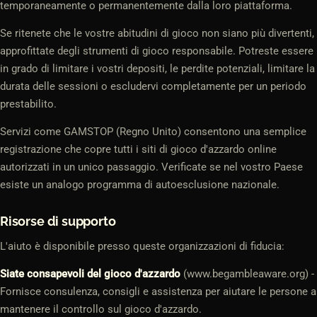
temporaneamente o permanentemente dalla loro piattaforma.
Se ritenete che le vostre abitudini di gioco non siano più divertenti,
approfittate degli strumenti di gioco responsabile. Potreste essere
in grado di limitare i vostri depositi, le perdite potenziali, limitare la
durata delle sessioni o escludervi completamente per un periodo
prestabilito.
Servizi come GAMSTOP (Regno Unito) consentono una semplice
registrazione che copre tutti i siti di gioco d'azzardo online
autorizzati in un unico passaggio. Verificate se nel vostro Paese
esiste un analogo programma di autoesclusione nazionale.
Risorse di supporto
L'aiuto è disponibile presso queste organizzazioni di fiducia:
Siate consapevoli del gioco d'azzardo
(www.begambleaware.org) -
Fornisce consulenza, consigli e assistenza per aiutare le persone a
mantenere il controllo sul gioco d'azzardo.