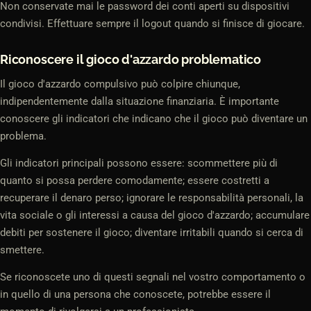
Non conservate mai le password dei conti aperti su dispositivi
condivisi. Effettuare sempre il logout quando si finisce di giocare.
Riconoscere il gioco d'azzardo problematico
Il gioco d'azzardo compulsivo può colpire chiunque,
indipendentemente dalla situazione finanziaria. È importante
conoscere gli indicatori che indicano che il gioco può diventare un
problema.
Gli indicatori principali possono essere: scommettere più di
quanto si possa perdere comodamente; essere costretti a
recuperare il denaro perso; ignorare le responsabilità personali, la
vita sociale o gli interessi a causa del gioco d'azzardo; accumulare
debiti per sostenere il gioco; diventare irritabili quando si cerca di
smettere.
Se riconoscete uno di questi segnali nel vostro comportamento o
in quello di una persona che conoscete, potrebbe essere il