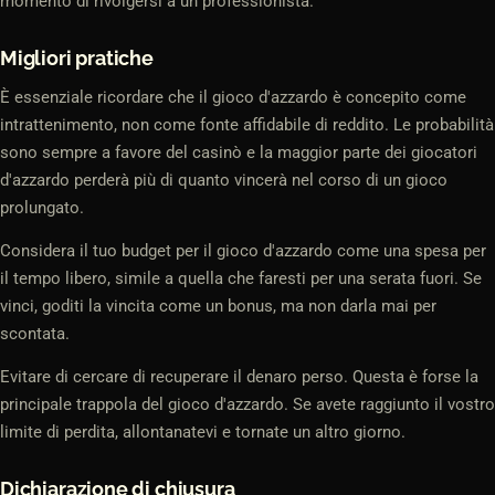
momento di rivolgersi a un professionista.
Migliori pratiche
È essenziale ricordare che il gioco d'azzardo è concepito come
intrattenimento, non come fonte affidabile di reddito. Le probabilità
sono sempre a favore del casinò e la maggior parte dei giocatori
d'azzardo perderà più di quanto vincerà nel corso di un gioco
prolungato.
Considera il tuo budget per il gioco d'azzardo come una spesa per
il tempo libero, simile a quella che faresti per una serata fuori. Se
vinci, goditi la vincita come un bonus, ma non darla mai per
scontata.
Evitare di cercare di recuperare il denaro perso. Questa è forse la
principale trappola del gioco d'azzardo. Se avete raggiunto il vostro
limite di perdita, allontanatevi e tornate un altro giorno.
Dichiarazione di chiusura