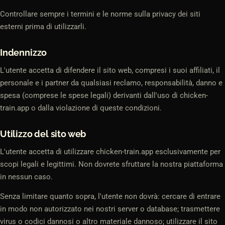
Controllare sempre i termini e le norme sulla privacy dei siti
esterni prima di utilizzarli.
Indennizzo
L'utente accetta di difendere il sito web, compresi i suoi affiliati, il
personale e i partner da qualsiasi reclamo, responsabilità, danno e
spesa (comprese le spese legali) derivanti dall'uso di chicken-
train.app o dalla violazione di queste condizioni.
Utilizzo del sito web
L'utente accetta di utilizzare chicken-train.app esclusivamente per
scopi legali e legittimi. Non dovrete sfruttare la nostra piattaforma
in nessun caso.
Senza limitare quanto sopra, l'utente non dovrà: cercare di entrare
in modo non autorizzato nei nostri server o database; trasmettere
virus o codici dannosi o altro materiale dannoso; utilizzare il sito