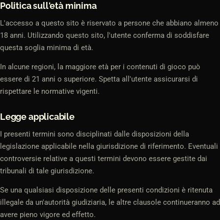
Politica sull'età minima
L'accesso a questo sito è riservato a persone che abbiano almeno
18 anni. Utilizzando questo sito, l'utente conferma di soddisfare
questa soglia minima di età.
In alcune regioni, la maggiore età per i contenuti di gioco può
essere di 21 anni o superiore. Spetta all'utente assicurarsi di
rispettare le normative vigenti.
Legge applicabile
I presenti termini sono disciplinati dalle disposizioni della
legislazione applicabile nella giurisdizione di riferimento. Eventuali
controversie relative a questi termini devono essere gestite dai
tribunali di tale giurisdizione.
Se una qualsiasi disposizione delle presenti condizioni è ritenuta
illegale da un'autorità giudiziaria, le altre clausole continueranno ad
avere pieno vigore ed effetto.