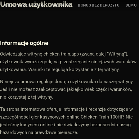
Umowa użytkownika
Przejdź
CHICKEN TRAIN 100HP
APLIKACJA
BONUS BEZ DEPOZYTU
DEMO
do
treści
Informacje ogólne
Odwiedzając witrynę chicken-train.app (zwaną dalej “Witryną”),
użytkownik wyraża zgodę na przestrzeganie niniejszych warunków
użytkowania. Warunki te regulują korzystanie z tej witryny.
Niniejsza umowa reguluje dostęp użytkownika do naszej witryny.
Jeśli nie możesz zaakceptować jakiejkolwiek części warunków,
nie korzystaj z tej witryny.
Ta strona internetowa oferuje informacje i recenzje dotyczące w
szczególności gier kasynowych online
Chicken Train 100HP
. Nie
jesteśmy kasynem online i nie świadczymy bezpośrednio usług
hazardowych na prawdziwe pieniądze.