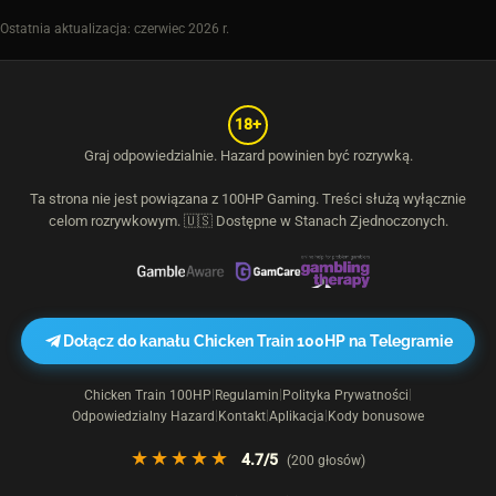
Ostatnia aktualizacja: czerwiec 2026 r.
18+
Graj odpowiedzialnie. Hazard powinien być rozrywką.
Ta strona nie jest powiązana z
100HP Gaming
. Treści służą wyłącznie
celom rozrywkowym. 🇺🇸 Dostępne w Stanach Zjednoczonych.
Dołącz do kanału Chicken Train 100HP na Telegramie
Chicken Train 100HP
Regulamin
Polityka Prywatności
|
|
|
Odpowiedzialny Hazard
Kontakt
Aplikacja
Kody bonusowe
|
|
|
★★★★★
4.7
/5
(
200
głosów)